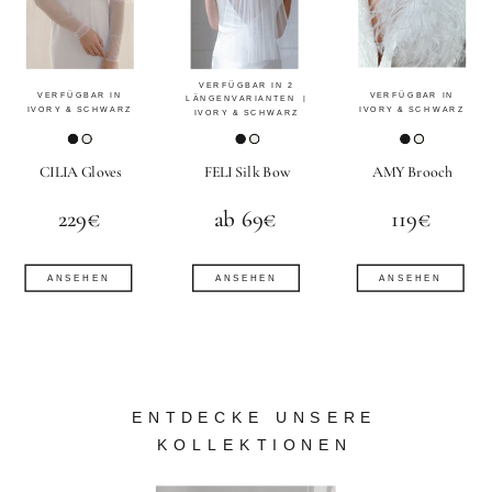
VERFÜGBAR IN 2
VERFÜGBAR IN
VERFÜGBAR IN
LÄNGENVARIANTEN |
IVORY & SCHWARZ
IVORY & SCHWARZ
IVORY & SCHWARZ
CILIA Gloves
FELI Silk Bow
AMY Brooch
229€
ab 69€
119€
ANSEHEN
ANSEHEN
ANSEHEN
ENTDECKE UNSERE
KOLLEKTIONEN